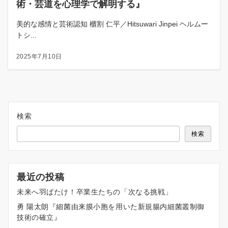
術・芸道を心理学で解明する』
美的な感情と芸術認知 櫃割 仁平／Hitsuwari Jinpei ヘルムー
トシ...
2025年7月10日
検索
検索
最近の投稿
未来へ羽ばたけ！卒業生たちの「次なる挑戦」
勇 陽太朗『細菌由来膜小胞を用いた新規腸内細菌叢制御
技術の確立』