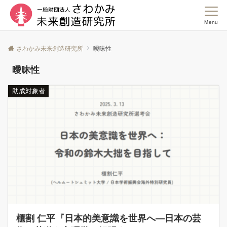
Menu
さわかみ未来創造研究所
曖昧性
曖昧性
助成対象者
櫃割 仁平『日本的美意識を世界へ―日本の芸